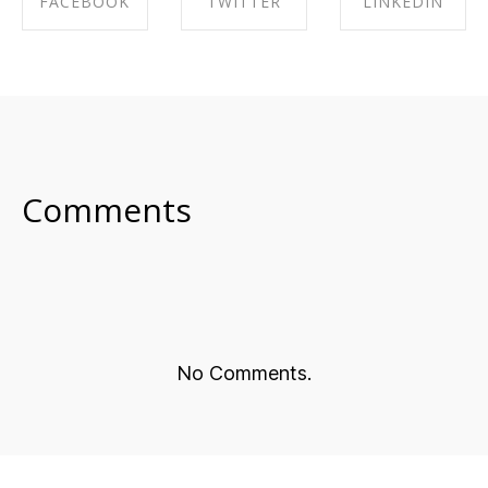
FACEBOOK
TWITTER
LINKEDIN
SHARE ON
SHARE ON
SHARE ON
FACEBOOK
TWITTER
LINKEDIN
Comments
No Comments.